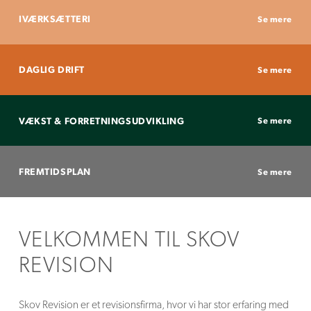
IVÆRKSÆTTERI
Se mere
DAGLIG DRIFT
Se mere
VÆKST & FORRETNINGSUDVIKLING
Se mere
FREMTIDSPLAN
Se mere
VELKOMMEN TIL SKOV
REVISION
Skov Revision er et revisionsfirma, hvor vi har stor erfaring med