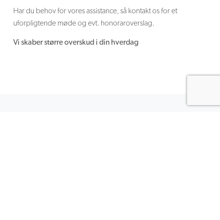
Har du behov for vores assistance, så kontakt os for et
uforpligtende møde og evt. honoraroverslag.
Vi skaber større overskud i din hverdag
Stillingsopslag
Uopfordret ansøgning
Vi er altid på udkig efter gode og dygtige medarbejdere, og
du er meget velkommen til at sende en uopfordret ansøgning
til os på info@skov-revision.dk og fortæl os, hvad du kan
bidrage med. Vi hører især gerne fra dig, hvis du er revisor. Vi
opbevarer ansøgninger i 6 måneder, hvorefter de bliver